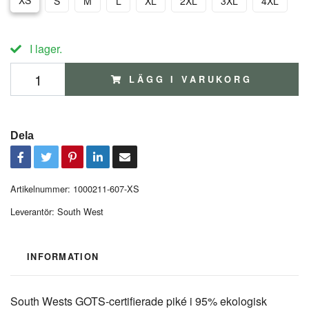
XS
S
M
L
XL
2XL
3XL
4XL
I lager.
LÄGG I VARUKORG
Dela
Artikelnummer:
1000211-607-XS
Leverantör:
South West
INFORMATION
South Wests GOTS-certifierade piké i 95% ekologisk