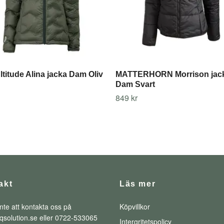
ltitude Alina jacka Dam Oliv
MATTERHORN Morrison jac
Dam Svart
849 kr
akt
Läs mer
nte att kontakta oss på
Köpvillkor
qsolution.se
eller 0722-533065
Intergritetspolicy