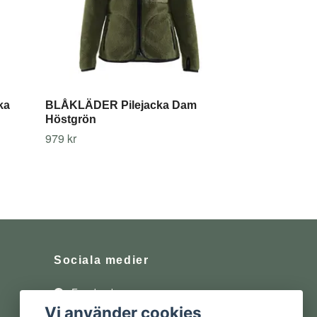
ka
BLÅKLÄDER Pilejacka Dam
Höstgrön
979 kr
Sociala medier
Facebook
Vi använder cookies
Instagram