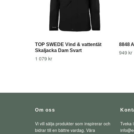
TOP SWEDE Vind & vattentät
8848 A
Skaljacka Dam Svart
949 kr
1 079 kr
Om oss
Kont
Vi vill sälja produkter som inspirerar och
Tveka i
bidrar till en bättre vardag. Våra
info@e