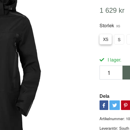
1 629 kr
Storlek
XS
XS
S
I lager.
Dela
Artikelnummer:
1
Leverantör:
South