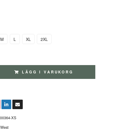
M
L
XL
2XL
LÄGG I VARUKORG
000364-XS
 West