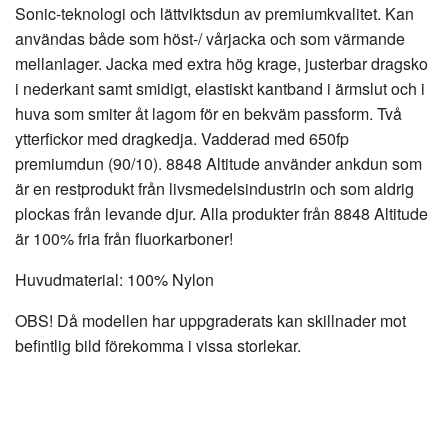
Sonic-teknologi och lättviktsdun av premiumkvalitet. Kan
användas både som höst-/ vårjacka och som värmande
mellanlager. Jacka med extra hög krage, justerbar dragsko
i nederkant samt smidigt, elastiskt kantband i ärmslut och i
huva som smiter åt lagom för en bekväm passform. Två
ytterfickor med dragkedja. Vadderad med 650fp
premiumdun (90/10). 8848 Altitude använder ankdun som
är en restprodukt från livsmedelsindustrin och som aldrig
plockas från levande djur. Alla produkter från 8848 Altitude
är 100% fria från fluorkarboner!
Huvudmaterial: 100% Nylon
OBS! Då modellen har uppgraderats kan skillnader mot
befintlig bild förekomma i vissa storlekar.