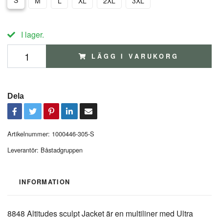
S
M
L
XL
2XL
3XL
I lager.
LÄGG I VARUKORG
Dela
Artikelnummer:
1000446-305-S
Leverantör:
Båstadgruppen
INFORMATION
8848 Altitudes sculpt Jacket är en multiliner med Ultra