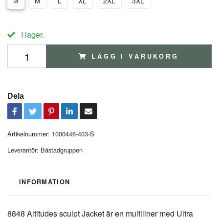
S
M
L
XL
2XL
3XL
I lager.
LÄGG I VARUKORG
Dela
Artikelnummer:
1000446-403-S
Leverantör:
Båstadgruppen
INFORMATION
8848 Altitudes sculpt Jacket är en multiliner med Ultra