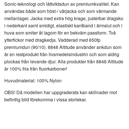
Sonic-teknologi och lättviktsdun av premiumkvalitet. Kan
användas både som höst-/ vårjacka och som värmande
mellanlager. Jacka med extra hög krage, justerbar dragsko
i nederkant samt smidigt, elastiskt kantband i ärmslut och i
huva som smiter åt lagom för en bekväm passform. Två
ytterfickor med dragkedja. Vadderad med 650fp
premiumdun (90/10). 8848 Altitude använder ankdun som
är en restprodukt från livsmedelsindustrin och som aldrig
plockas från levande djur. Alla produkter från 8848 Altitude
är 100% fria från fluorkarboner!
Huvudmaterial: 100% Nylon
OBS! Då modellen har uppgraderats kan skillnader mot
befintlig bild förekomma i vissa storlekar.