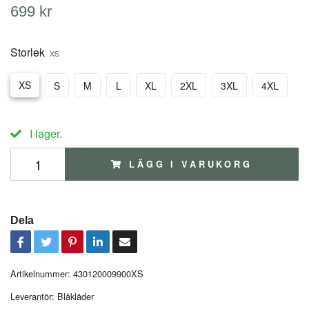
699 kr
Storlek
XS
XS
S
M
L
XL
2XL
3XL
4XL
I lager.
LÄGG I VARUKORG
Dela
Artikelnummer:
430120009900XS
Leverantör:
Blåkläder