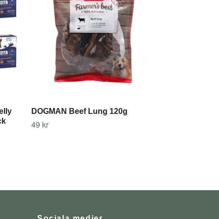
lly
DOGMAN Beef Lung 120g
ck
49 kr
Sociala medier