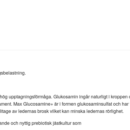
gsbelastning.
ed hög upptagningsförmåga. Glukosamin ingår naturligt i kroppen
ament. Max Glucosamine+ är i formen glukosaminsulfat och har ti
litage av ledernas brosk vilket kan minska ledernas rörlighet.
de och nyttig prebiotisk jästkultur som