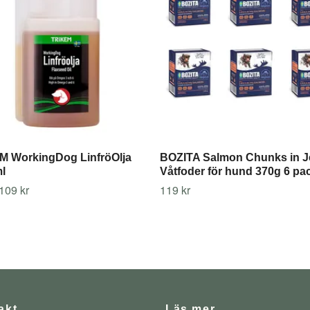
M WorkingDog LinfröOlja
BOZITA Salmon Chunks in Je
l
Våtfoder för hund 370g 6 pa
109 kr
119 kr
akt
Läs mer