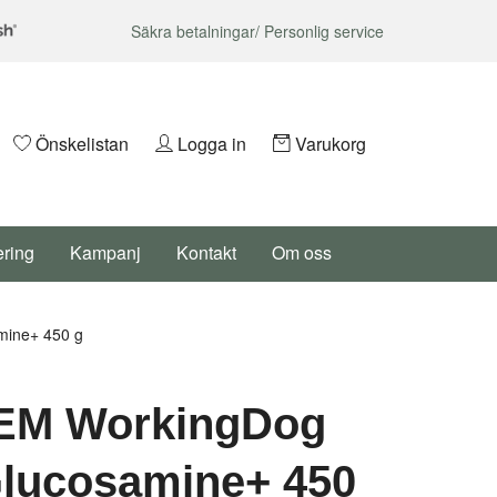
Säkra betalningar/ Personlig service
Önskelistan
Logga in
Varukorg
ering
Kampanj
Kontakt
Om oss
ine+ 450 g
EM WorkingDog
lucosamine+ 450