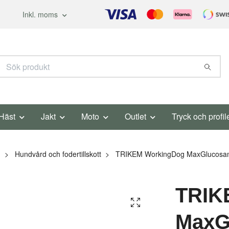
Inkl. moms
Häst
Jakt
Moto
Outlet
Tryck och profil
d
Hundvård och fodertillskott
TRIKEM WorkingDog MaxGlucosam
TRIK
MaxG