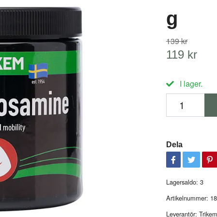
g
139 kr
119 kr
I lager.
Dela
Lagersaldo:
3
Artikelnummer:
18
Leverantör:
Trike