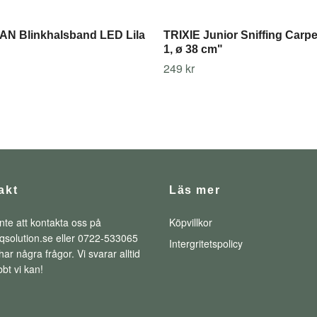
N Blinkhalsband LED Lila
TRIXIE Junior Sniffing Carpe
1, ø 38 cm"
249 kr
akt
Läs mer
nte att kontakta oss på
Köpvillkor
qsolution.se
eller 0722-533065
Intergritetspolicy
ar några frågor. Vi svarar alltid
bt vi kan!