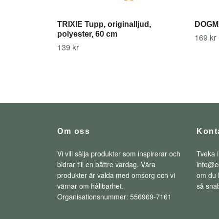
TRIXIE Tupp, originalljud,
DOGMA
polyester, 60 cm
169 kr
139 kr
Om oss
Kont
Vi vill sälja produkter som inspirerar och
Tveka i
bidrar till en bättre vardag. Våra
info@e
produkter är valda med omsorg och vi
om du h
värnar om hållbarhet.
så snab
Organisationsnummer: 556969-7161