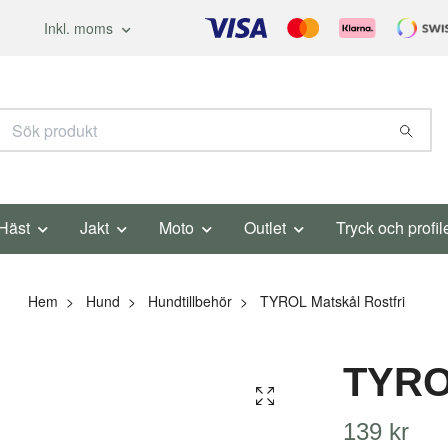
Inkl. moms
Häst
Jakt
Moto
Outlet
Tryck och profil
Hem
Hund
Hundtillbehör
TYROL Matskål Rostfri
TYROL
139 kr