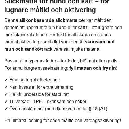
Slickmatta för hund och katt – för
lugnare måltid och aktivering
Denna
silikonbaserade slickmatta
berikar måltiden
genom att uppmuntra din hund eller katt till ett lugnare och
mer fokuserat ätande. Perfekt för att skapa en stunds
mental aktivering, samtidigt som den är
skonsam mot
mun och tandkött
tack vare sitt mjuka material.
Passar alla typer av foder – torrfoder, blötmat eller godis.
För ännu längre sysselsättning:
fyll mattan och frys in!
✔ Främjar lugnt ätbeteende
✔ Kan frysas in för extra utmaning
✔ Halkfri undersida för stabilitet
✔ Tillverkad i TPE – skonsam och säker
✔ Överensstämmer med djurskydd enligt § 18 (AT)
En utmärkt lösning för både måltid och vardagsaktivering!