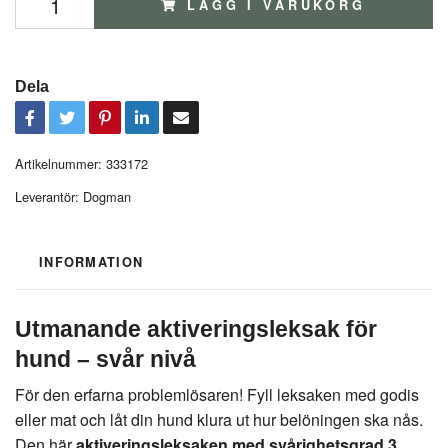
LÄGG I VARUKORG
Dela
Artikelnummer:
333172
Leverantör:
Dogman
INFORMATION
Utmanande aktiveringsleksak för
hund – svår nivå
För den erfarna problemlösaren! Fyll leksaken med godis
eller mat och låt din hund klura ut hur belöningen ska nås.
Den här
aktiveringsleksaken med svårighetsgrad 3