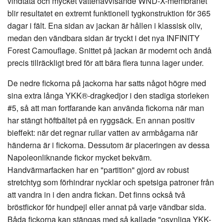
vindtäta och mycket vattenavvisande WND-X-membranet
blir resultatet en extremt funktionell tygkonstruktion för 365
dagar i fält. Ena sidan av jackan är hållen i klassisk oliv,
medan den vändbara sidan är tryckt i det nya INFINITY
Forest Camouflage. Snittet på jackan är modernt och ändå
precis tillräckligt bred för att bära flera tunna lager under.
De nedre fickorna på jackorna har satts något högre med
sina extra långa YKK®-dragkedjor i den stadiga storleken
#5, så att man fortfarande kan använda fickorna när man
har stängt höftbältet på en ryggsäck. En annan positiv
bieffekt: när det regnar rullar vatten av armbågarna när
händerna är i fickorna. Dessutom är placeringen av dessa
Napoleonliknande fickor mycket bekväm.
Handvärmarfacken har en "partition" gjord av robust
stretchtyg som förhindrar nycklar och spetsiga patroner från
att vandra in i den andra fickan. Det finns också två
bröstfickor för hundpejl eller annat på varje vändbar sida.
Båda fickorna kan stängas med så kallade "osynliga YKK-